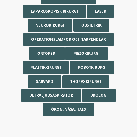
LAPAROSKOPISK KIRURGI
LASER
NEUROKIRURGI
OBSTETRIK
OPERATIONSLAMPOR OCH TAKPENDLAR
ORTOPEDI
PIEZOKIRURGI
PLASTIKKIRURGI
ROBOTKIRURGI
SÅRVÅRD
THORAXKIRURGI
ULTRALJUDSASPIRATOR
UROLOGI
ÖRON, NÄSA, HALS