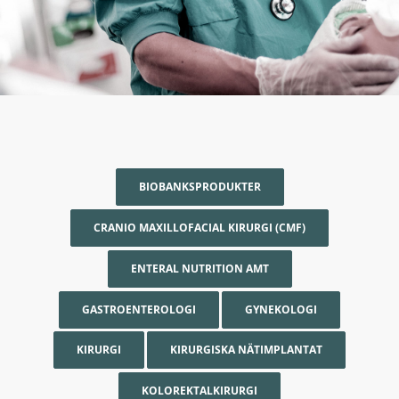
BIOBANKSPRODUKTER
CRANIO MAXILLOFACIAL KIRURGI (CMF)
ENTERAL NUTRITION AMT
GASTROENTEROLOGI
GYNEKOLOGI
KIRURGI
KIRURGISKA NÄTIMPLANTAT
KOLOREKTALKIRURGI